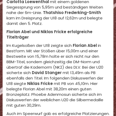
Carlotta Loewenthal
mit einem goldenen
Siegessprung von 5,95m und beständigen Weiten
nahe der 6m-Linie.
Thatshiso Frederking-Smith
kam im Dreisprung der U18 auf 12,62m und belegte
damit den 5. Platz.
Florian Abel und Niklas Fricke erfolgreiche
Titelträger
Im Kugelsoßen der U18 zeigte sich
Florian Abel
in
Bestform. Mit vier Stößen über 15,00m und einer
Bestweite von 15,78m holte er sich nicht nur den
BBM-Titel, sondern gleichzeitig die DM-Norm und
übertraf die Kadernorm (NK2) des DLV. Bei der U20
sicherte sich
David Stanger
mit 13,49m als PB
ebenfalls den Titel. Im folgenden Diskuswerfen der
U18 siegte
Niklas Fricke
mit PB von 45,10m. Hier
belegte Florian Abel mit 38,20m einen guten
Bronzeplatz. Phoebe Adenmosun sicherte sich im
Diskuswerfen der weiblichen U20 die Silbermedaille
mit guten 30,29m.
Auch im Speerwurf gab es erfolgreiche Platzierungen.