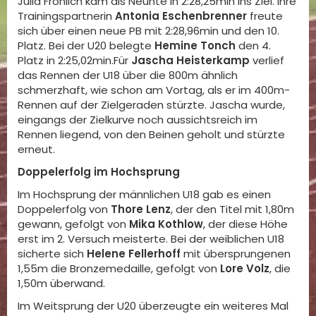
Julia Fröhlich kam als Neunte in 2:28,25min ins Ziel. Ihre
Trainingspartnerin
Antonia Eschenbrenner
freute
sich über einen neue PB mit 2:28,96min und den 10.
Platz. Bei der U20 belegte
Hemine Tonch
den 4.
Platz in 2:25,02min.Für
Jascha Heisterkamp
verlief
das Rennen der U18 über die 800m ähnlich
schmerzhaft, wie schon am Vortag, als er im 400m-
Rennen auf der Zielgeraden stürzte. Jascha wurde,
eingangs der Zielkurve noch aussichtsreich im
Rennen liegend, von den Beinen geholt und stürzte
erneut.
Doppelerfolg im Hochsprung
Im Hochsprung der männlichen U18 gab es einen
Doppelerfolg von
Thore Lenz
, der den Titel mit 1,80m
gewann, gefolgt von
Mika Kothlow
, der diese Höhe
erst im 2. Versuch meisterte. Bei der weiblichen U18
sicherte sich
Helene Fellerhoff
mit übersprungenen
1,55m die Bronzemedaille, gefolgt von
Lore Volz
, die
1,50m überwand.
Im Weitsprung der U20 überzeugte ein weiteres Mal