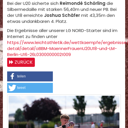
Bei der U20 sicherte sich
Reimondé Schörling
die
Silbermedaille mit starken 56,40m und neuer PB. Bei
der U18 erreichte
Joshua Schäfer
mit 43,35m den
etwas undankbaren 4. Platz.
Die Ergebnisse aller unserer LG NORD-Starter sind im
Internet zu finden unter
https://www.leichtathletik.de/wettkaempfe/ergebnisse
detail/detail/oBBM-MaennerFrauenU20U18-und-LM-
Berlin-U16-26L03000000021009
ZURÜCK
teilen
tweet