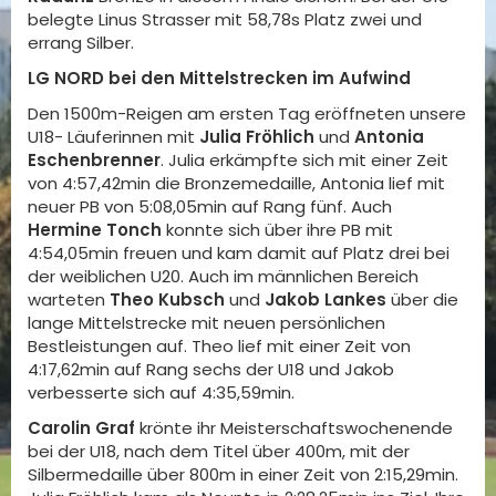
belegte Linus Strasser mit 58,78s Platz zwei und
errang Silber.
LG NORD bei den Mittelstrecken im Aufwind
Den 1500m-Reigen am ersten Tag eröffneten unsere
U18- Läuferinnen mit
Julia Fröhlich
und
Antonia
Eschenbrenner
. Julia erkämpfte sich mit einer Zeit
von 4:57,42min die Bronzemedaille, Antonia lief mit
neuer PB von 5:08,05min auf Rang fünf. Auch
Hermine Tonch
konnte sich über ihre PB mit
4:54,05min freuen und kam damit auf Platz drei bei
der weiblichen U20. Auch im männlichen Bereich
warteten
Theo Kubsch
und
Jakob Lankes
über die
lange Mittelstrecke mit neuen persönlichen
Bestleistungen auf. Theo lief mit einer Zeit von
4:17,62min auf Rang sechs der U18 und Jakob
verbesserte sich auf 4:35,59min.
Carolin Graf
krönte ihr Meisterschaftswochenende
bei der U18, nach dem Titel über 400m, mit der
Silbermedaille über 800m in einer Zeit von 2:15,29min.