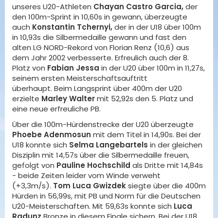
unseres U20-Athleten
Chayan Castro Garcia,
der
den 100m-Sprint in 10,60s
in gewann, überzeugte
auch
Konstantin Tchernyi,
der in der U18 über 100m
in 10,93s die Silbermedaille gewann und fast den
alten LG NORD-Rekord von Florian Renz (10,6) aus
dem Jahr 2002 verbesserte. Erfreulich auch der 8.
Platz von
Fabian Jessa
in der U20 über 100m in 11,27s,
seinem ersten Meisterschaftsauftritt
überhaupt. Beim Langsprint über 400m der U20
erzielte
Marley Walter
mit 52,92s den 5. Platz und
eine neue erfreuliche PB.
Über die 100m-Hürdenstrecke der U20 überzeugte
Phoebe Adenmosun
mit dem Titel in 14,90s. Bei der
U18 konnte sich
Selma Langebartels
in der gleichen
Disziplin mit 14,57s über die Silbermedaille freuen,
gefolgt von
Pauline Hochschild
als Dritte mit 14,84s
- beide Zeiten leider vom Winde verweht
(+3,3m/s).
Tom Luca Gwizdek
siegte über die 400m
Hürden in 56,99s, mit PB und Norm für die Deutschen
U20-Meisterschaften. Mit 59,63s konnte sich
Luca
Radunz
Bronze in diesem Finale sichern. Bei der U18