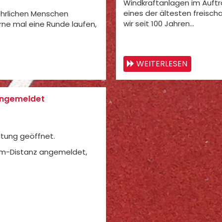
Windkraftanlagen im Auftra
eines der ältesten freisc
ehrlichen Menschen
wir seit 100 Jahren…
e mal eine Runde laufen,
WEITERLESEN
 angemeldet
ltung geöffnet.
0km-Distanz angemeldet,