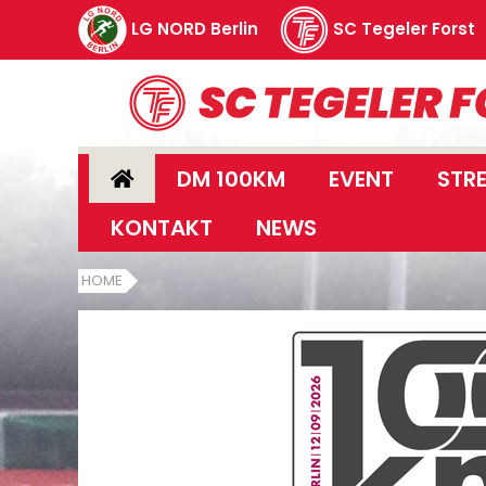
LG NORD Berlin
SC Tegeler Forst
DM 100KM
EVENT
STR
KONTAKT
NEWS
HOME