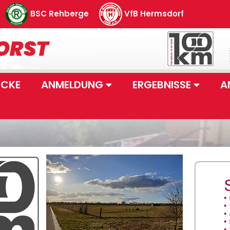
BSC Rehberge
VfB Hermsdorf
ECKE
ANMELDUNG
ERGEBNISSE
A