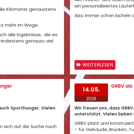
ein personalisiertes Läufer
 die Kilometer genaustens
Also immer schön lächeln a
chts mehr im Wege.
ch alle Ergebnisse, die es
 mindestens genauso viel
WEITERLESEN
unger
GRBV als
14.05.
2026
auch Sporthunger. Vielen
Wir freuen uns, dass GRB
unterstützt. Vielen lieben
GRBV plant und konstruie
 sich auf die Suche nach
– für Gebäude, Brücken, Tu