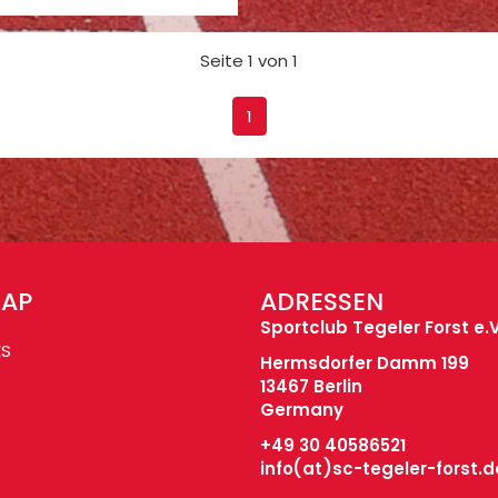
Seite 1 von 1
1
MAP
ADRESSEN
Sportclub Tegeler Forst e.V
ES
Hermsdorfer Damm 199
13467 Berlin
Germany
+49 30 40586521
info(at)
sc-tegeler-forst.d