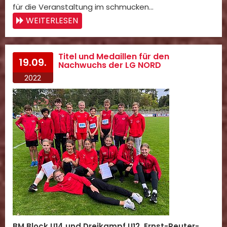
für die Veranstaltung im schmucken…
WEITERLESEN
Titel und Medaillen für den
19.09.
Nachwuchs der LG NORD
2022
BM Block U14 und Dreikampf U12, Ernst-Reuter-