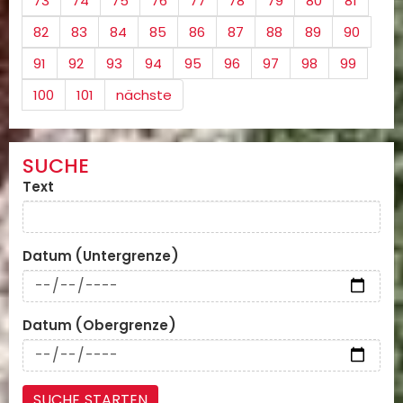
73
74
75
76
77
78
79
80
81
82
83
84
85
86
87
88
89
90
91
92
93
94
95
96
97
98
99
100
101
nächste
SUCHE
Text
Datum (Untergrenze)
Datum (Obergrenze)