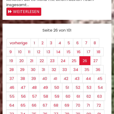
insgesamt…
WEITERLESEN
Seite 26 von 101
vorherige
1
2
3
4
5
6
7
8
9
10
11
12
13
14
15
16
17
18
19
20
21
22
23
24
25
26
27
28
29
30
31
32
33
34
35
36
37
38
39
40
41
42
43
44
45
46
47
48
49
50
51
52
53
54
55
56
57
58
59
60
61
62
63
64
65
66
67
68
69
70
71
72