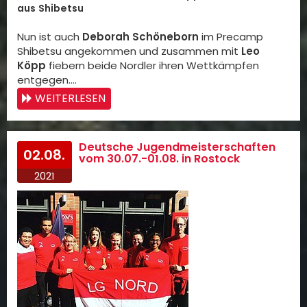
aus Shibetsu
Nun ist auch
Deborah Schöneborn
im Precamp
Shibetsu angekommen und zusammen mit
Leo
Köpp
fiebern beide Nordler ihren Wettkämpfen
entgegen.…
WEITERLESEN
Deutsche Jugendmeisterschaften
02.08.
vom 30.07.-01.08. in Rostock
2021