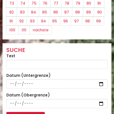
73
74
75
76
77
78
79
80
81
82
83
84
85
86
87
88
89
90
91
92
93
94
95
96
97
98
99
100
101
nächste
SUCHE
Text
Datum (Untergrenze)
Datum (Obergrenze)