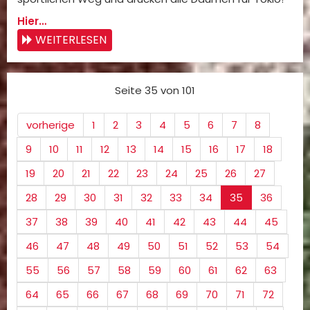
Hier…
WEITERLESEN
Seite 35 von 101
vorherige
1
2
3
4
5
6
7
8
9
10
11
12
13
14
15
16
17
18
19
20
21
22
23
24
25
26
27
28
29
30
31
32
33
34
35
36
37
38
39
40
41
42
43
44
45
46
47
48
49
50
51
52
53
54
55
56
57
58
59
60
61
62
63
64
65
66
67
68
69
70
71
72