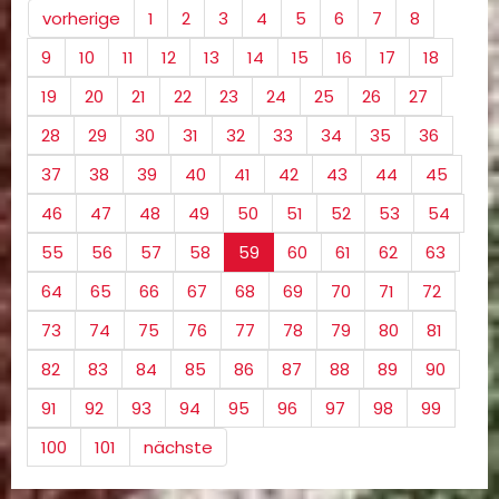
vorherige
1
2
3
4
5
6
7
8
9
10
11
12
13
14
15
16
17
18
19
20
21
22
23
24
25
26
27
28
29
30
31
32
33
34
35
36
37
38
39
40
41
42
43
44
45
46
47
48
49
50
51
52
53
54
55
56
57
58
59
60
61
62
63
64
65
66
67
68
69
70
71
72
73
74
75
76
77
78
79
80
81
82
83
84
85
86
87
88
89
90
91
92
93
94
95
96
97
98
99
100
101
nächste