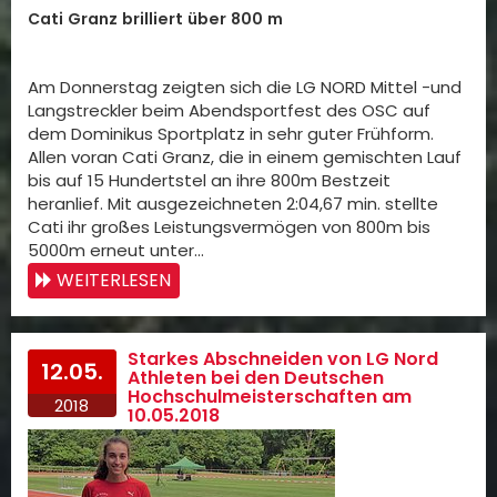
Cati Granz brilliert über 800 m
Am Donnerstag zeigten sich die LG NORD Mittel -und
Langstreckler beim Abendsportfest des OSC auf
dem Dominikus Sportplatz in sehr guter Frühform.
Allen voran Cati Granz, die in einem gemischten Lauf
bis auf 15 Hundertstel an ihre 800m Bestzeit
heranlief. Mit ausgezeichneten 2:04,67 min. stellte
Cati ihr großes Leistungsvermögen von 800m bis
5000m erneut unter…
WEITERLESEN
Starkes Abschneiden von LG Nord
12.05.
Athleten bei den Deutschen
Hochschulmeisterschaften am
2018
10.05.2018