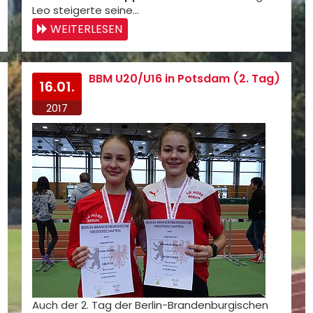
Leo steigerte seine…
WEITERLESEN
BBM U20/U16 in Potsdam (2. Tag)
16.01.
2017
Auch der 2. Tag der Berlin-Brandenburgischen