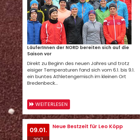
LäuferInnen der NORD bereiten sich auf die
Saison vor
Direkt zu Beginn des neuen Jahres und trotz
eisiger Temperaturen fand sich vom 6.1. bis 9.1.
ein buntes Athletengemisch im kleinen Ort
Bredenbeck…
WEITERLESEN
Neue Bestzeit für Leo Köpp
09.01.
2017