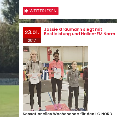
WEITERLESEN
Jossie Graumann siegt mit
23.01.
Bestleistung und Hallen-EM Norm
2017
Sensationelles Wochenende für den LG NORD