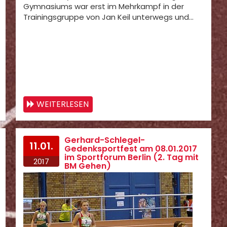
Gymnasiums war erst im Mehrkampf in der
Trainingsgruppe von Jan Keil unterwegs und…
WEITERLESEN
Gerhard-Schlegel-
11.01.
Gedenksportfest am 08.01.2017
im Sportforum Berlin (2. Tag mit
2017
BM Gehen)