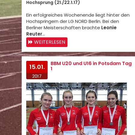
Hochsprung (21./22.1.17)
Ein erfolgreiches Wochenende liegt hinter den
Hochspringern der LG NORD Berlin. Bei den
Berliner Meisterschaften brachte
Leonie
Reuter
…
WEITERLESEN
BBM U20 und U16 in Potsdam Tag
15.01.
1
2017