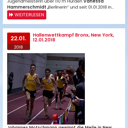
Jugendmeisterin über 110 m Hürden
Vanessa
Hammerschmidt „
Berlinerin“ und seit 01.01.2018 in…
WEITERLESEN
Hallenwettkampf Bronx, New York,
22.01.
12.01.2018
2018
Johannes Motschmann gewinnt die Meile in New