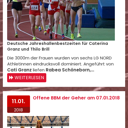
Deutsche Jahreshallenbestzeiten für Caterina
Granz und Thilo Brill
Die 3000m der Frauen wurden von sechs LG NORD
Athletinnen eindrucksvoll dominiert. Angeführt von
Cati Granz
liefen
Rabea Schöneborn,…
WEITERLESEN
Offene BBM der Geher am 07.01.2018
11.01.
2018