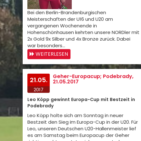
Bei den Berlin-Brandenburgischen
Meisterschaften der U16 und U20 am
vergangenen Wochenende in
Hohenschönhausen kehrten unsere NORDler mit
2x Gold 9x Silber und 4x Bronze zurück. Dabei
war besonders…
WEITERLESEN
Geher-Europacup; Podebrady,
21.05.
21.05.2017
2017
Leo Köpp gewinnt Europa-Cup mit Bestzeit in
Podebrady
Leo Köpp holte sich am Sonntag in neuer
Bestzeit den Sieg im Europa-Cup in der U20. Für
Leo, unseren Deutschen U20-Hallenmeister lief
es am Samstag beim Europacup der Geher