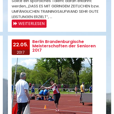
Sollte ein sportliches Talent daran erkannt
werden, „DASS ES MIT GERINGEM ZEITLICHEN bzw.
UMFÄNGLICHEN TRAININGSAUFWAND SEHR GUTE
LEISTUNGEN ERZIELT“, …
WEITERLESEN
Berlin Brandenburgische
22.05.
Meisterschaften der Senioren
2017
2017