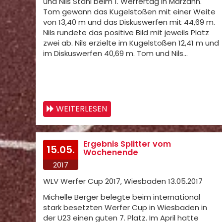
und Nils Stahl beim 1. Werfertag in Marzahn.
Tom gewann das Kugelstoßen mit einer Weite
von 13,40 m und das Diskuswerfen mit 44,69 m.
Nils rundete das positive Bild mit jeweils Platz
zwei ab. Nils erzielte im Kugelstoßen 12,41 m und
im Diskuswerfen 40,69 m. Tom und Nils…
WEITERLESEN
Ergebnis Splitter vom
15.05.
Wochenende
2017
WLV Werfer Cup 2017, Wiesbaden 13.05.2017
Michelle Berger belegte beim international
stark besetzten Werfer Cup in Wiesbaden in
der U23 einen guten 7. Platz. Im April hatte