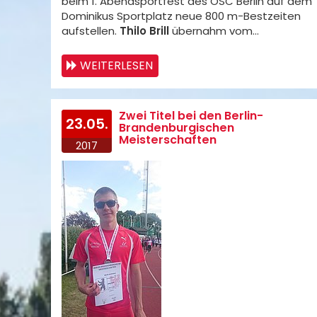
beim 1. Abendsportfest des OSC Berlin auf dem
Dominikus Sportplatz neue 800 m-Bestzeiten
aufstellen.
Thilo Brill
übernahm vom…
WEITERLESEN
Zwei Titel bei den Berlin-
23.05.
Brandenburgischen
Meisterschaften
2017