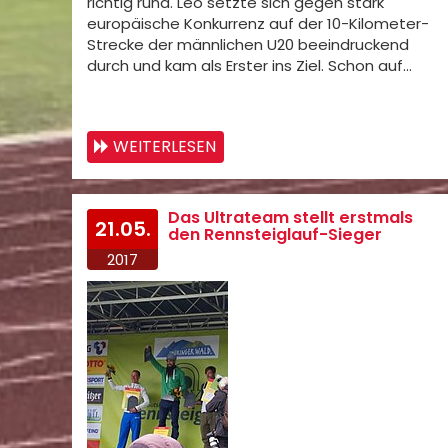
richtig rund. Leo setzte sich gegen stark
europäische Konkurrenz auf der 10-Kilometer-
Strecke der männlichen U20 beeindruckend
durch und kam als Erster ins Ziel. Schon auf…
WEITERLESEN
Das Ultrateam stellt erstmals
21.05.
den Rennsteiglauf-Sieger
2017