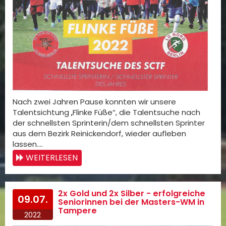
Nach zwei Jahren Pause konnten wir unsere
Talentsichtung „Flinke Füße“, die Talentsuche nach
der schnellsten Sprinterin/dem schnellsten Sprinter
aus dem Bezirk Reinickendorf, wieder aufleben
lassen.…
WEITERLESEN
2x Gold und 2x Silber - erfolgreiche
09.07.
Seniorinnen bei der Masters-WM in
Tampere
2022