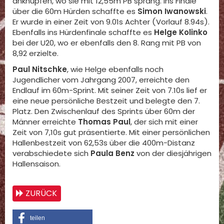
anknüpfen, wo sie mit 12,55m PB sprang. Ins Finale
über die 60m Hürden schaffte es
Simon Iwanowski
.
Er wurde in einer Zeit von 9.01s Achter (Vorlauf 8.94s).
Ebenfalls ins Hürdenfinale schaffte es
Helge Kolinko
bei der U20, wo er ebenfalls den 8. Rang mit PB von
8,92 erzielte.
Paul Nitschke
, wie Helge ebenfalls noch
Jugendlicher vom Jahrgang 2007, erreichte den
Endlauf im 60m-Sprint. Mit seiner Zeit von 7.10s lief er
eine neue persönliche Bestzeit und belegte den 7.
Platz. Den Zwischenlauf des Sprints über 60m der
Männer erreichte
Thomas Paul
, der sich mit einer
Zeit von 7,10s gut präsentierte. Mit einer persönlichen
Hallenbestzeit von 62,53s über die 400m-Distanz
verabschiedete sich
Paula Benz
von der diesjährigen
Hallensaison.
ZURÜCK
teilen