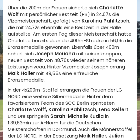
Über die 200m der Frauen sicherte sich
Charlotte
Wolf
mit persönlicher Bestzeit (PB) in 24,67s die
Vizemeisterschaft, gefolgt von
Karolina Pahlitzsch
,
die mit 24,72s ebenfalls eine Bestzeit in der Halle
aufstellte. Am ersten Tag dieser Meisterschaft hatte
Charlotte bereits über die 400m-Strecke in 56,19s die
Bronzemedaille gewonnen. Ebenfalls über 400m
nähert sich
Joseph Mouaha
mit seiner knappen,
neuen Bestzeit von 48,76s wieder seinem höheren
Leistungsniveau. Hinter Vizemeister Joseph errang
Maik Haller
mit 49,55s eine erfreuliche
Bronzemedaille.
In der 4x200m-Staffel errangen die Frauen der LG
NORD eine weitere Silbermedaille. Hinter dem
favorisiertem Team des SCC Berlin sprinteten
Charlotte Wolff, Karolina Pahlitzsch, Lena Seifert
und Dreispringerin
Sarah-Michelle Kudla
in
1:39,63min zur A-Norm für die Deutschen
Meisterschaften in Dortmund. Auch die Männerstaffel
der LG NORD, in der Besetzung
Maik Haller, Julian