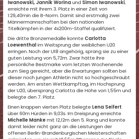
Iwanowski, Jannik Worina
und
Simon Iwanowski
,
erreichte mit ihrem 3. Platz in einer Zeit von
1:29,40min die B-Norm. Damit sind erstmalig zwei
Männermannschaften bei den nationalen
Titelkämpfen in der 4x200m-Staffel qualifiziert.
Die dritte Bronzemedaille konnte
Carlotta
Loewenthal
im Weitsprung der weiblichen U20
erringen. Noch der U18 angehörig, sprang sie zu einer
guten Leistung von 5,72m. Zwar hätte ihre
persönliche Bestmarke vom letzten Wochenende
zum Sieg gereicht, aber die Erwartungen sollten bei
dieser noch jungen Athletin nicht so hochgeschraubt
werden. Am ersten Wettkampftag, im Hochsprung
der U20, übersprang Carlotta die Höhe von 1,55m und
belegte den 7. Platz.
Einen knappen vierten Platz belegte
Lena Seifert
über 60m Hürden in 9,03s. Im Dreisprung erreichte
Michelle Manke
mit 12,12m den 5. Rang und konnte
damit leider nicht ganz an die Leistungen der
offenen Berlin-Brandenburgischen Meisterschaften