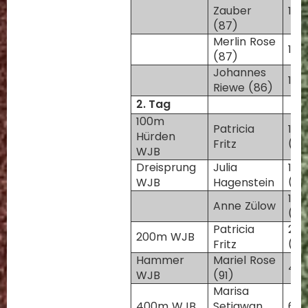
Zauber
1:5
(87)
Merlin Rose
1:5
(87)
Johannes
1:5
Riewe (86)
2. Tag
100m
Patricia
15,
Hürden
Fritz
(+2
WJB
Dreisprung
Julia
11,1
WJB
Hagenstein
(-0
10,
Anne Zülow
(-0
Patricia
26,
200m WJB
Fritz
(+1
Hammer
Mariel Rose
42
WJB
(91)
Marisa
400m WJB
Setiawan
63,