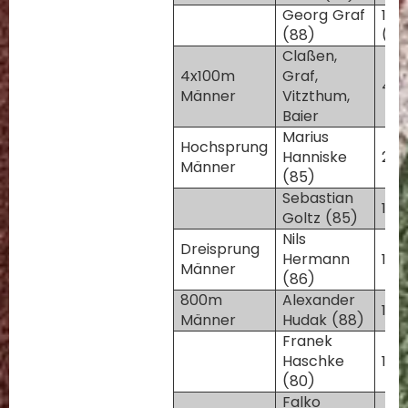
Georg Graf
11,5
(88)
(+1
Claßen,
4x100m
Graf,
43,
Männer
Vitzthum,
Baier
Marius
Hochsprung
Hanniske
2,0
Männer
(85)
Sebastian
1,9
Goltz (85)
Nils
Dreisprung
Hermann
14,
Männer
(86)
800m
Alexander
1:5
Männer
Hudak (88)
Franek
Haschke
1:5
(80)
Falko