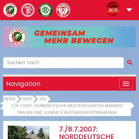
Navigation
NEWS
2007
JULI
7./8.7.2007: NORDDEUTSCHE MEISTERSCHAFTEN MÄNNER/
FRAUEN UND JUGEND B IN KÖNIGSWUSTERHAUSEN
7./8.7.2007:
NORDDEUTSCHE