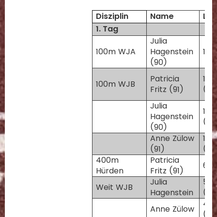
Disziplin
Name
Lei
1. Tag
Julia
100m WJA
Hagenstein
13,
(90)
Patricia
12,
100m WJB
Fritz (91)
(+1
Julia
13,1
Hagenstein
(+2
(90)
Anne Zülow
13,
(91)
(+2
400m
Patricia
68,
Hürden
Fritz (91)
Julia
5,1
Weit WJB
Hagenstein
(-3
4,
Anne Zülow
(-0