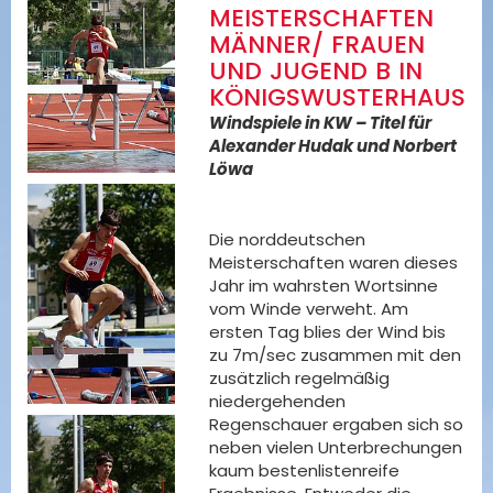
MEISTERSCHAFTEN
MÄNNER/ FRAUEN
UND JUGEND B IN
KÖNIGSWUSTERHAUSE
Windspiele in KW – Titel für
Alexander Hudak und Norbert
Löwa
Die norddeutschen
Meisterschaften waren dieses
Jahr im wahrsten Wortsinne
vom Winde verweht. Am
ersten Tag blies der Wind bis
zu 7m/sec zusammen mit den
zusätzlich regelmäßig
niedergehenden
Regenschauer ergaben sich so
neben vielen Unterbrechungen
kaum bestenlistenreife