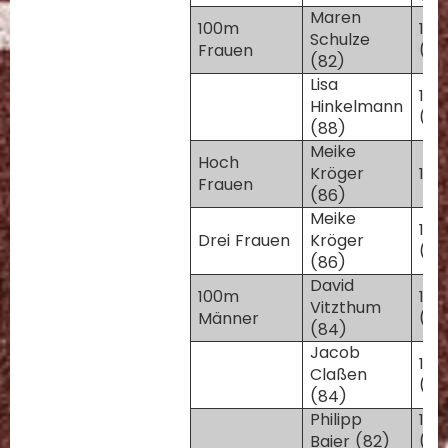
Maren
100m
11,9
Schulze
Frauen
(+3
(82)
Lisa
13,
Hinkelmann
(+2
(88)
Meike
Hoch
Kröger
1,6
Frauen
(86)
Meike
11,
Drei Frauen
Kröger
(-2
(86)
David
100m
11,3
Vitzthum
Männer
(+4
(84)
Jacob
11,3
Claßen
(+1
(84)
Philipp
11,5
Baier (82)
(+1