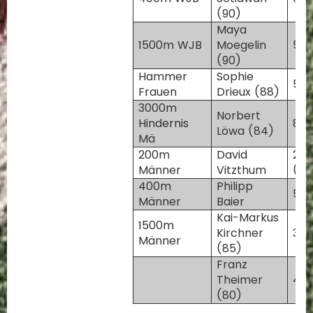
(90)
Maya
1500m WJB
Moegelin
5:3
(90)
Hammer
Sophie
50,
Frauen
Drieux (88)
3000m
Norbert
Hindernis
8:5
Löwa (84)
Mä
200m
David
23,
Männer
Vitzthum
(+0
400m
Philipp
50,
Männer
Baier
Kai-Markus
1500m
Kirchner
3:5
Männer
(85)
Franz
Theimer
4:0
(80)