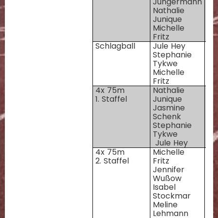
Jungermann
94
Nathalie
95
Junique
Michelle
Fritz
Schlagball
Jule Hey
95
Stephanie
94
Tykwe
95
Michelle
Fritz
4x 75m
Nathalie
94
1. Staffel
Junique
94
Jasmine
94
Schenk
95
Stephanie
Tykwe
Jule Hey
4x 75m
Michelle
95
2. Staffel
Fritz
95
Jennifer
95
Wußow
95
Isabel
Stockmar
Meline
Lehmann