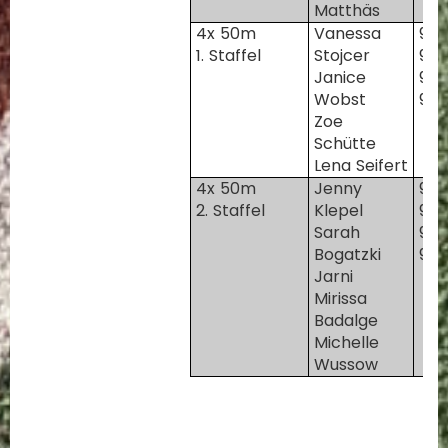
Matthäs
4x 50m
Vanessa
96
1. Staffel
Stojcer
97
Janice
96
Wobst
97
Zoe
Schütte
Lena Seifert
4x 50m
Jenny
96
2. Staffel
Klepel
96
Sarah
96
Bogatzki
97
Jarni
Mirissa
Badalge
Michelle
Wussow