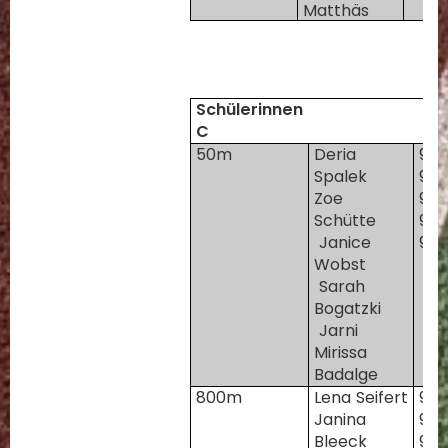
Matthäs
Schülerinnen
C
50m
Deria
96
Spalek
96
Zoe
97
Schütte
96
Janice
96
Wobst
Sarah
Bogatzki
Jarni
Mirissa
Badalge
800m
Lena Seifert
97
Janina
97
Bleeck
97