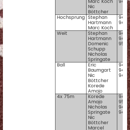
Marc Koch
94
1
Nic
Böttcher
Hochsprung
Stephan
94
1
Hartmann
94
1
Marc Koch
Weit
Stephan
94
Hartmann
94
p
Domenic
95
4
Schupp
Nicholas
Springate
Ball
Eric
94
Baumgart
94
p
Nic
94
Böttcher
Korede
Amojo
4x 75m
Korede
94
4
Amojo
95
Nicholas
94
Springate
94
Nic
Böttcher
Marcel