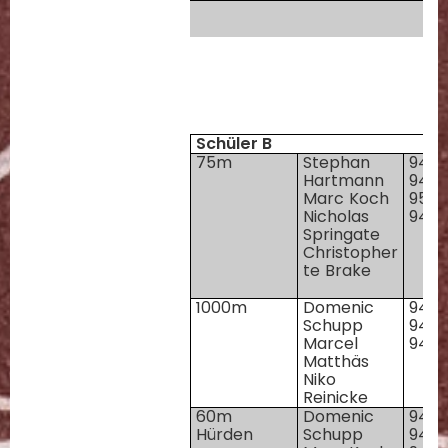
Schüler B
75m
Stephan
94
Hartmann
94
Marc Koch
95
R
Nicholas
94
1
Springate
1
Christopher
p
te Brake
1
p
1000m
Domenic
94
3
Schupp
94
3
Marcel
94
p
Matthäs
3
Niko
p
Reinicke
60m
Domenic
94
1
Hürden
Schupp
94
1