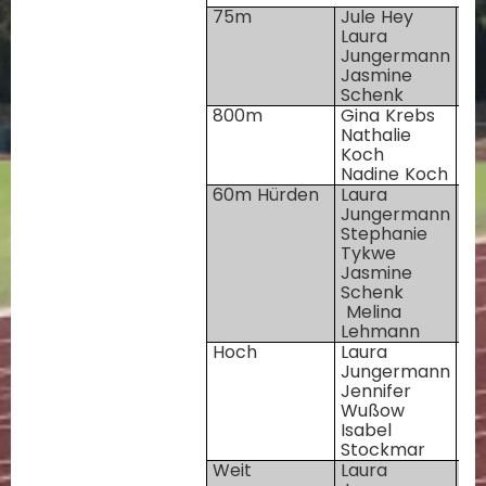
75m
Jule Hey
95
Laura
94
Jungermann
94
Jasmine
Schenk
800m
Gina Krebs
94
Nathalie
95
Koch
95
Nadine Koch
60m Hürden
Laura
94
Jungermann
95
Stephanie
Tykwe
Jasmine
Schenk
Melina
Lehmann
Hoch
Laura
94
Jungermann
95
Jennifer
95
Wußow
Isabel
Stockmar
Weit
Laura
94