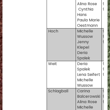
Alina Rose
96
Cynthia
96
Hans
Paula Marie
Oestmann
Hoch
Michelle
97
Wussow
96
Jenny
96
Klepel
Deria
Spalek
Weit
Deria
96
Spalek
97
Lena Seifert
97
Michelle
Wussow
Schlagball
Carina
96
Balcerowski
97
Alina Rose
96
Michelle