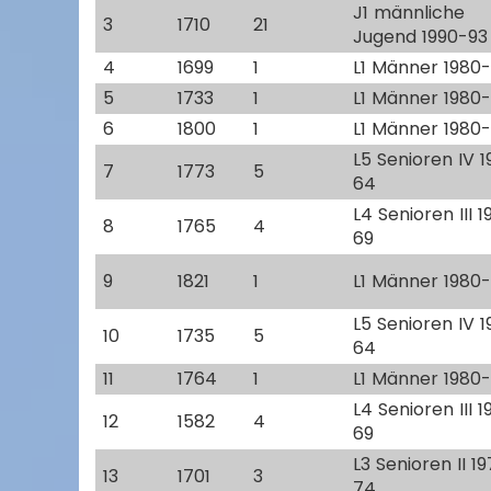
J1 männliche
3
1710
21
Jugend 1990-93
4
1699
1
L1 Männer 1980
5
1733
1
L1 Männer 1980
6
1800
1
L1 Männer 1980
L5 Senioren IV 
7
1773
5
64
L4 Senioren III 
8
1765
4
69
9
1821
1
L1 Männer 1980
L5 Senioren IV 
10
1735
5
64
11
1764
1
L1 Männer 1980
L4 Senioren III 
12
1582
4
69
L3 Senioren II 1
13
1701
3
74