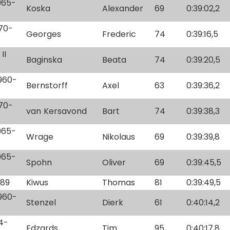
1965-
Koska
Alexander
69
0:39:02,2
970-
Georges
Frederic
74
0:39:16,5
II
Baginska
Beata
74
0:39:20,5
1960-
Bernstorff
Axel
63
0:39:36,2
970-
van Kersavond
Bart
74
0:39:38,3
1965-
Wrage
Nikolaus
69
0:39:39,8
1965-
Spohn
Oliver
69
0:39:45,5
-89
Kiwus
Thomas
81
0:39:49,5
1960-
Stenzel
Dierk
61
0:40:14,2
94-
Edzards
Tim
95
0:40:17,8