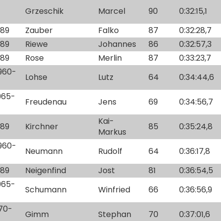
Grzeschik
Marcel
90
0:32:15,1
-89
Zauber
Falko
87
0:32:28,7
-89
Riewe
Johannes
86
0:32:57,3
-89
Rose
Merlin
87
0:33:23,7
1960-
Lohse
Lutz
64
0:34:44,6
1965-
Freudenau
Jens
69
0:34:56,7
Kai-
-89
Kirchner
85
0:35:24,8
Markus
1960-
Neumann
Rudolf
64
0:36:17,8
-89
Neigenfind
Jost
81
0:36:54,5
1965-
Schumann
Winfried
66
0:36:56,9
970-
Gimm
Stephan
70
0:37:01,6