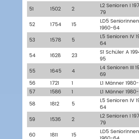
L2 Senioren I 19
51
1502
2
79
LD5 Seniorinnen
52
1754
15
1960-64
L5 Senioren IV 
53
1578
5
64
S1 Schüler A 19
54
1628
23
95
L4 Senioren III 
55
1645
4
69
56
1721
1
L1 Männer 1980
57
1586
1
L1 Männer 1980
L5 Senioren IV 
58
1812
5
64
L2 Senioren I 19
59
1536
2
79
LD5 Seniorinnen
60
1811
15
1960-64