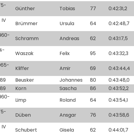
75-
Günther
Tobias
77
0:42:31,2
 IV
Brümmer
Ursula
64
0:42:48,7
1960-
Schramm
Andreas
62
0:43:17,5
94-
Waszak
Felix
95
0:43:32,3
1965-
Kliffer
Amir
69
0:43:44,4
-89
Beusker
Johannes
80
0:43:48,0
-89
Korn
Sascha
86
0:43:52,2
1960-
Limp
Roland
64
0:43:54,1
75-
Düben
Ansgar
76
0:43:58,6
 IV
Schubert
Gisela
62
0:44:01,7