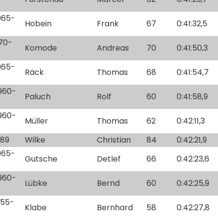
1965-
Hobein
Frank
67
0:41:32,5
970-
Komode
Andreas
70
0:41:50,3
1965-
Räck
Thomas
68
0:41:54,7
1960-
Paluch
Rolf
60
0:41:58,9
1960-
Müller
Thomas
62
0:42:11,3
-89
Wilke
Christian
84
0:42:21,9
1965-
Gutsche
Detlef
66
0:42:23,6
1960-
Lübke
Bernd
60
0:42:25,9
955-
Klabe
Bernhard
58
0:42:27,8