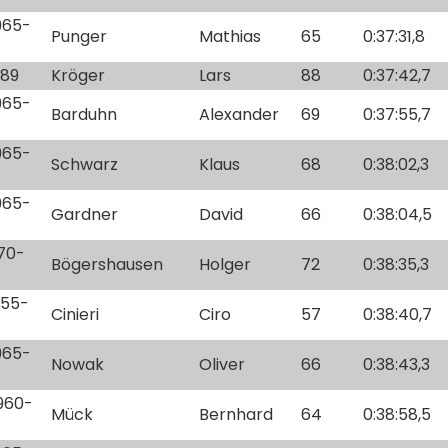
1965-
Punger
Mathias
65
0:37:31,8
-89
Kröger
Lars
88
0:37:42,7
1965-
Barduhn
Alexander
69
0:37:55,7
1965-
Schwarz
Klaus
68
0:38:02,3
1965-
Gardner
David
66
0:38:04,5
970-
Bögershausen
Holger
72
0:38:35,3
955-
Cinieri
Ciro
57
0:38:40,7
1965-
Nowak
Oliver
66
0:38:43,3
1960-
Mück
Bernhard
64
0:38:58,5