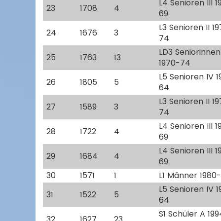
L4 Senioren III 
23
1708
4
69
L3 Senioren II 1
24
1676
3
74
LD3 Seniorinnen 
25
1763
13
1970-74
L5 Senioren IV 
26
1805
5
64
L3 Senioren II 1
27
1589
3
74
L4 Senioren III 
28
1722
4
69
L4 Senioren III 
29
1684
4
69
30
1571
1
L1 Männer 1980
L5 Senioren IV 
31
1522
5
64
S1 Schüler A 19
32
1627
23