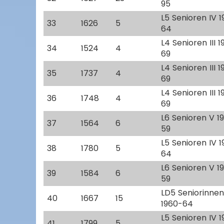
95
L5 Senioren IV 
33
1626
5
64
L4 Senioren III 
34
1524
4
69
L4 Senioren III 
35
1737
4
69
L4 Senioren III 
36
1748
4
69
L6 Senioren V 1
37
1564
6
59
L5 Senioren IV 
38
1780
5
64
L6 Senioren V 1
39
1584
6
59
LD5 Seniorinnen
40
1667
15
1960-64
L5 Senioren IV 
41
1799
5