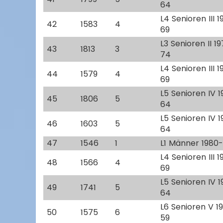
64
L4 Senioren III 
42
1583
4
69
L3 Senioren II 1
43
1813
3
74
L4 Senioren III 
44
1579
4
69
L5 Senioren IV 
45
1806
5
64
L5 Senioren IV 
46
1603
5
64
47
1546
1
L1 Männer 1980
L4 Senioren III 
48
1566
4
69
L5 Senioren IV 
49
1741
5
64
L6 Senioren V 1
50
1575
6
59