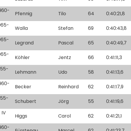
1960-
Pfennig
Tilo
64
0:40:21,8
1965-
Walla
Stefan
69
0:40:43,8
1965-
Legrand
Pascal
65
0:40:49,7
1965-
Köhler
Jentz
66
0:41:11,3
955-
Lehmann
Udo
58
0:41:13,6
1960-
Becker
Reinhard
62
0:41:17,9
955-
Schubert
Jörg
55
0:41:19,6
 IV
Higgs
Carol
62
0:41:21,1
1960-
Fürstenau
Marcel
62
0:41:23,7