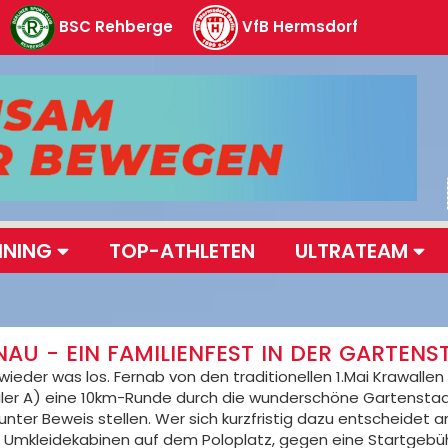
BSC Rehberge
VfB Hermsdorf
INING
TOP-ATHLETEN
ULTRATEAM
AU - EIN FAMILIENFEST IN DER GARTENS
ieder was los. Fernab von den traditionellen 1.Mai Krawallen 
er A) eine 10km-Runde durch die wunderschöne Gartenstadt 
unter Beweis stellen. Wer sich kurzfristig dazu entscheidet 
den Umkleidekabinen auf dem Poloplatz, gegen eine Startgebüh