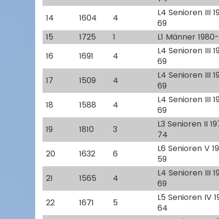
L4 Senioren III 
14
1604
4
69
15
1725
1
L1 Männer 1980
L4 Senioren III 
16
1691
4
69
L4 Senioren III 
17
1509
4
69
L4 Senioren III 
18
1588
4
69
L3 Senioren II 1
19
1810
3
74
L6 Senioren V 1
20
1632
6
59
L4 Senioren III 
21
1565
4
69
L5 Senioren IV 
22
1671
5
64