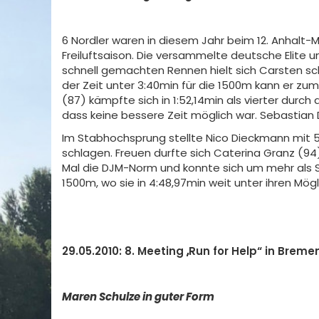
6 Nordler waren in diesem Jahr beim 12. Anhalt-
Freiluftsaison. Die versammelte deutsche Elite 
schnell gemachten Rennen hielt sich Carsten schl
der Zeit unter 3:40min für die 1500m kann er zu
(87) kämpfte sich in 1:52,14min als vierter dur
dass keine bessere Zeit möglich war. Sebastian D
Im Stabhochsprung stellte Nico Dieckmann mit 
schlagen. Freuen durfte sich Caterina Granz (94
Mal die DJM-Norm und konnte sich um mehr als 
1500m, wo sie in 4:48,97min weit unter ihren M
29.05.2010: 8. Meeting „Run for Help“ in Breme
Maren Schulze in guter Form