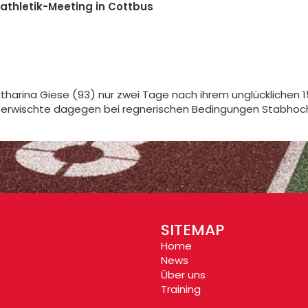
htathletik-Meeting in Cottbus
harina Giese (93) nur zwei Tage nach ihrem unglücklichen 
g erwischte dagegen bei regnerischen Bedingungen Stabhoch
SITEMAP
Home
News
Über uns
Training