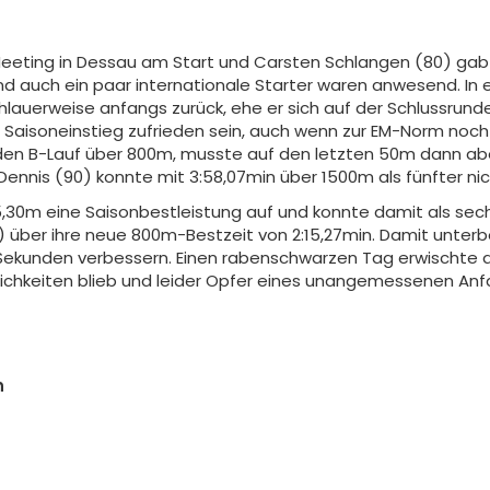
Meeting in Dessau am Start und Carsten Schlangen (80) gab 
und auch ein paar internationale Starter waren anwesend. I
auerweise anfangs zurück, ehe er sich auf der Schlussrunde a
m Saisoneinstieg zufrieden sein, auch wenn zur EM-Norm noc
ch den B-Lauf über 800m, musste auf den letzten 50m dann abe
ennis (90) konnte mit 3:58,07min über 1500m als fünfter nich
5,30m eine Saisonbestleistung auf und konnte damit als sec
) über ihre neue 800m-Bestzeit von 2:15,27min. Damit unterb
Sekunden verbessern. Einen rabenschwarzen Tag erwischte 
öglichkeiten blieb und leider Opfer eines unangemessenen A
n