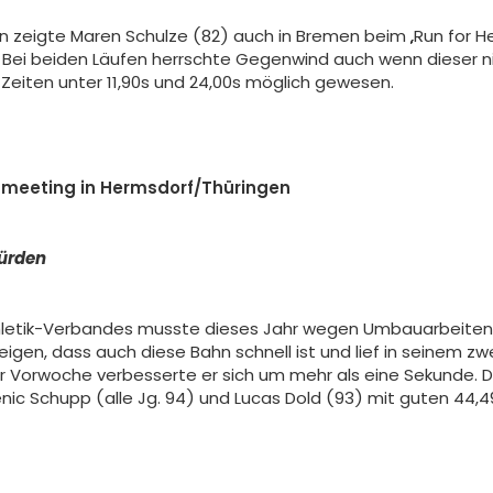
zeigte Maren Schulze (82) auch in Bremen beim „Run for Help“
9s. Bei beiden Läufen herrschte Gegenwind auch wenn dieser
Zeiten unter 11,90s und 24,00s möglich gewesen.
ndmeeting in Hermsdorf/Thüringen
ürden
hletik-Verbandes musste dieses Jahr wegen Umbauarbeiten 
gen, dass auch diese Bahn schnell ist und lief in seinem z
r Vorwoche verbesserte er sich um mehr als eine Sekunde. Di
c Schupp (alle Jg. 94) und Lucas Dold (93) mit guten 44,4