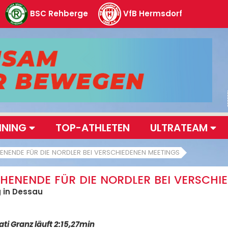
BSC Rehberge
VfB Hermsdorf
INING
TOP-ATHLETEN
ULTRATEAM
ENENDE FÜR DIE NORDLER BEI VERSCHIEDENEN MEETINGS
CHENENDE FÜR DIE NORDLER BEI VERSCHI
g in Dessau
ti Granz läuft 2:15,27min