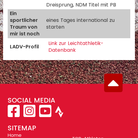
Dreisprung, NDM Titel mit PB
Ein
sportlicher
eines Tages international zu
Traum von
starten
mir ist noch
Link zur Leichtathletik-
LADV-Profil
Datenbank
SOCIAL MEDIA
SITEMAP
Home