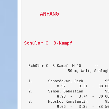
ANFANG
Schüler C  3-Kampf
                                       
  Schüler C  3-Kampf  M 10      --     
                    50 m, Weit, Schlagb
  1.       Schomäcker, Dirk          95
               8,97  -   3,31  -  38,00
  2.       Simon, Sebastian          95
               8,98  -   3,74  -  30,00
  3.       Noeske, Konstantin        95
               9,06  -   3,32  -  33,50