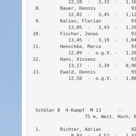
              12,10  -   3,33  -   1,16
  8.       Bauer, Dennis             93
              12,02  -   3,45  -   1,12
  9.       Kalies, Florian           93
              13,05  -   3,43  -   1,20
 10.       Fischer, Jonas            93
              13,45  -   3,19  -   1,04
 11.       Henschke, Marco           93
              12,09  -  o.g.V. -   1,20
 12.       Hans, Vinzenz             93
              13,17  -   3,39  -   0,96
 13.       Ewald, Dennis             93
              12,58  -  o.g.V. -   1,08
                                       
  Schüler B  4-Kampf  M 13      --     
                    75 m, Weit, Hoch, B
  1.       Richter, Adrian           92
               9,93  -   4,52  -   1,32