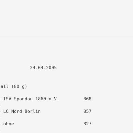
           24.04.2005                

                                     

all (80 g)                           

 TSV Spandau 1860 e.V.         868   

                                     

 LG Nord Berlin                857   

                                     

 ohne                          827   

                                     
