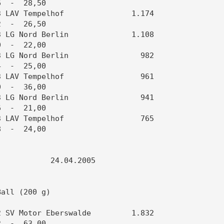
  -  28,50                           

 LAV Tempelhof               1.174   

  -  26,50                           

 LG Nord Berlin              1.108   

  -  22,00                           

 LG Nord Berlin                982   

  -  25,00                           

 LAV Tempelhof                 961   

  -  36,00                           

 LG Nord Berlin                941   

  -  21,00                           

 LAV Tempelhof                 765   

  -  24,00                           

           24.04.2005                

                                     

all (200 g)                          

 SV Motor Eberswalde         1.832   

  -  63,00                           
