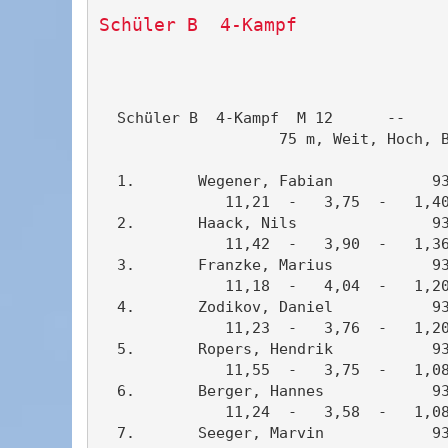
Schüler B  4-Kampf
                                       
  Schüler B  4-Kampf  M 12      --     
                    75 m, Weit, Hoch, B
  1.       Wegener, Fabian           93
              11,21  -   3,75  -   1,40
  2.       Haack, Nils               93
              11,42  -   3,90  -   1,36
  3.       Franzke, Marius           93
              11,18  -   4,04  -   1,20
  4.       Zodikov, Daniel           93
              11,23  -   3,76  -   1,20
  5.       Ropers, Hendrik           93
              11,55  -   3,75  -   1,08
  6.       Berger, Hannes            93
              11,24  -   3,58  -   1,08
  7.       Seeger, Marvin            93