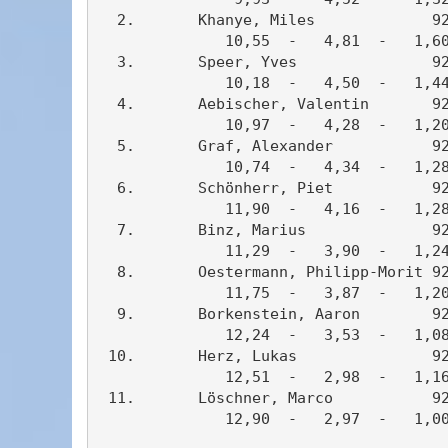
  2.       Khanye, Miles             92
              10,55  -   4,81  -   1,60
  3.       Speer, Yves               92
              10,18  -   4,50  -   1,44
  4.       Aebischer, Valentin       92
              10,97  -   4,28  -   1,20
  5.       Graf, Alexander           92
              10,74  -   4,34  -   1,28
  6.       Schönherr, Piet           92
              11,90  -   4,16  -   1,28
  7.       Binz, Marius              92
              11,29  -   3,90  -   1,24
  8.       Oestermann, Philipp-Morit 92
              11,75  -   3,87  -   1,20
  9.       Borkenstein, Aaron        92
              12,24  -   3,53  -   1,08
 10.       Herz, Lukas               92
              12,51  -   2,98  -   1,16
 11.       Löschner, Marco           92
              12,90  -   2,97  -   1,00