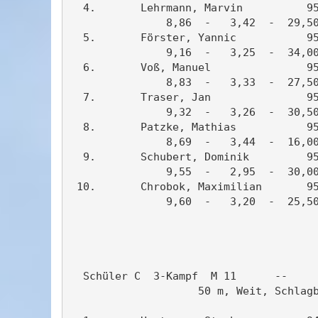
  4.       Lehrmann, Marvin          95
               8,86  -   3,42  -  29,50
  5.       Förster, Yannic           95
               9,16  -   3,25  -  34,00
  6.       Voß, Manuel               95
               8,83  -   3,33  -  27,50
  7.       Traser, Jan               95
               9,32  -   3,26  -  30,50
  8.       Patzke, Mathias           95
               8,69  -   3,44  -  16,00
  9.       Schubert, Dominik         95
               9,55  -   2,95  -  30,00
 10.       Chrobok, Maximilian       95
               9,60  -   3,20  -  25,50
                                       
  Schüler C  3-Kampf  M 11      --     
                    50 m, Weit, Schlagb