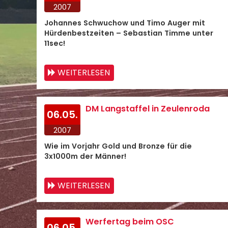
2007
Johannes Schwuchow und Timo Auger mit
Hürdenbestzeiten – Sebastian Timme unter
11sec!
WEITERLESEN
DM Langstaffel in Zeulenroda
06.05.
2007
Wie im Vorjahr Gold und Bronze für die
3x1000m der Männer!
WEITERLESEN
Werfertag beim OSC
06.05.